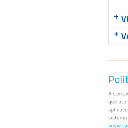
V
V
Polí
A Cente
que ate
aplicáv
sistema
www.tu