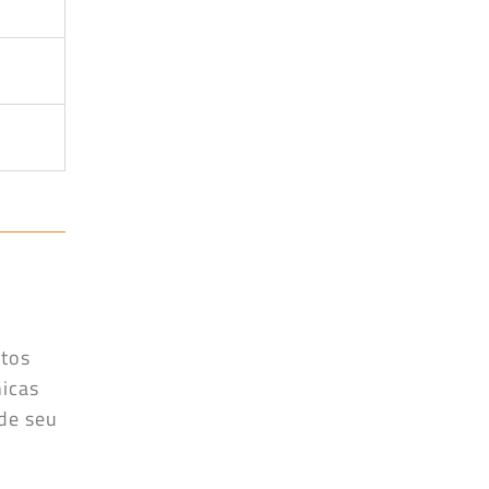
utos
nicas
 de seu