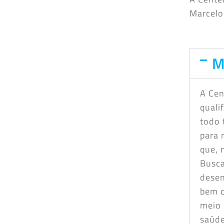
Marcelo
M
A Cen
quali
todo 
para 
que, 
Busca
desen
bem c
meio 
saúde