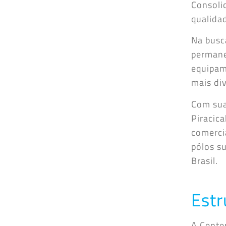
Consoli
qualidad
Na busc
permane
equipam
mais div
Com sua 
Piracic
comerci
pólos s
Brasil.
Estr
A Cente