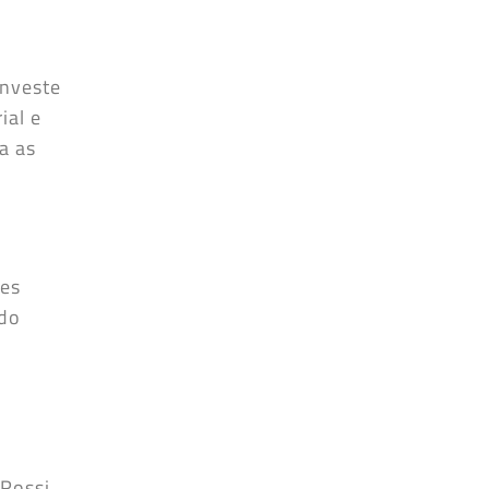
investe
ial e
a as
tes
 do
Rossi,