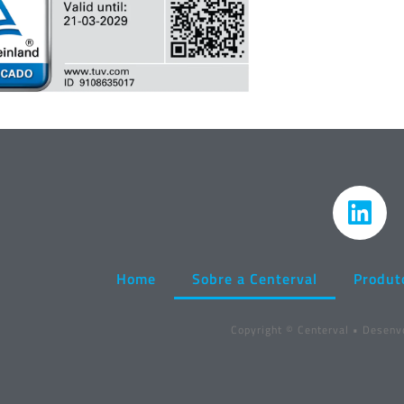
Home
Sobre a Centerval
Produt
Copyright © Centerval • Desenv