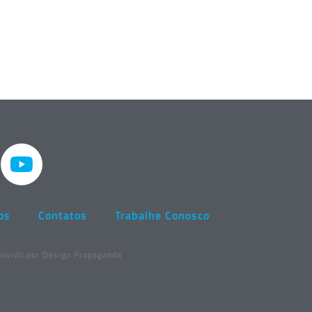
os
Contatos
Trabalhe Conosco
olvido por Design Propaganda