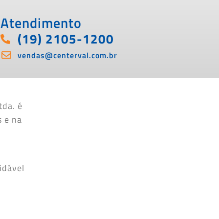
Atendimento
(19) 2105-1200
vendas@centerval.com.br
tda. é
s e na
idável