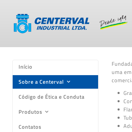
Fundada 
Início
uma emp
comerci
Sobre a Centerval
Gra
Código de Ética e Conduta
Con
Fla
Produtos
Tub
Adu
Contatos