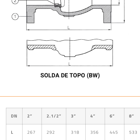
DN
2”
2.1/2”
3”
4”
6”
8”
L
267
292
318
356
445
533