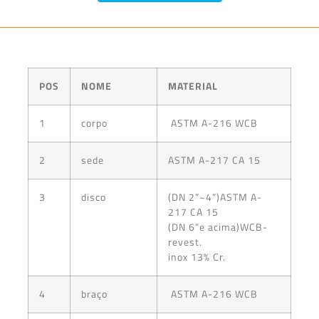
POS
NOME
MATERIAL
1
corpo
ASTM A-216 WCB
2
sede
ASTM A-217 CA 15
3
disco
(DN 2”~4”)ASTM A-
217 CA 15
(DN 6”e acima)WCB-
revest.
inox 13% Cr.
4
braço
ASTM A-216 WCB