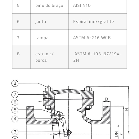
5
pino do braço
AISI 410
6
junta
Espiral inox/grafite
7
tampa
ASTM A-216 WCB
8
estojo c/
ASTM A-193-B7/194-
porca
2H