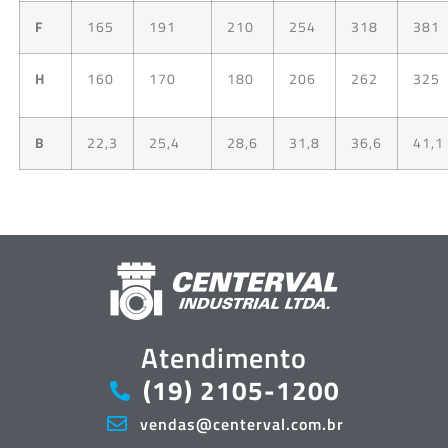
F
165
191
210
254
318
381
H
160
170
180
206
262
325
B
22,3
25,4
28,6
31,8
36,6
41,1
Atendimento
(19) 2105-1200
vendas@centerval.com.br